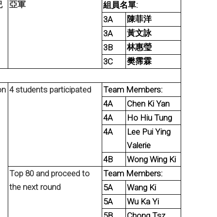
紀
亞軍
:
組員名單
3A
陳菲洋
3A
黃文詠
3B
林惠瑩
3C
樊霈霖
on
4 students participated
Team Members:
4A
Chen Ki Yan
4A
Ho Hiu Tung
4A
Lee Pui Ying
Valerie
4B
Wong Wing Ki
Top 80 and proceed to
Team Members:
the next round
5A
Wang Ki
5A
Wu Ka Yi
5B
Chong Tsz