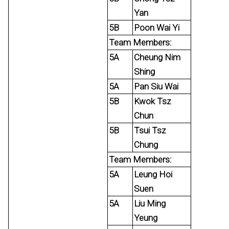
Yan
5B
Poon Wai Yi
Team Members:
5A
Cheung Nim
Shing
5A
Pan Siu Wai
5B
Kwok Tsz
Chun
5B
Tsui Tsz
Chung
Team Members:
5A
Leung Hoi
Suen
5A
Liu Ming
Yeung