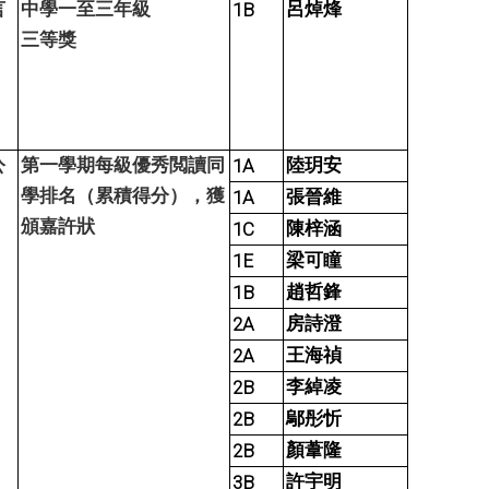
言
中學一至三年級
1B
呂焯烽
三等獎
公
第一學期每級優秀閲讀同
1A
陸玥安
學排名（累積得分），獲
1A
張晉維
頒嘉許狀
1C
陳梓涵
1E
梁可瞳
1B
趙哲鋒
2A
房詩澄
2A
王海禎
2B
李綽凌
2B
鄔彤忻
2B
顏葦隆
3B
許宇明