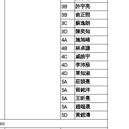
3B
許宇亮
3B
俞正熙
3C
蘇逸朗
3D
陳奕知
4A
施旭晞
4B
林卓謙
4C
戚皓宇
4D
李沛蒑
4D
單知淑
5A
莊韻熹
5A
留銘洋
5A
王昕熹
5A
趙端晟
5D
黃鎧濤
ies