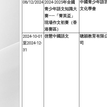
08/12/2024
2024-2025
中國青少年語
年全國
文化學會
青少年語文知識大
——
賽
「菁英盃」
現場作文初賽（香
港賽區）
2024-10-01
啓慧中國語文
聰穎教育有限
2024-12-
司
至
31