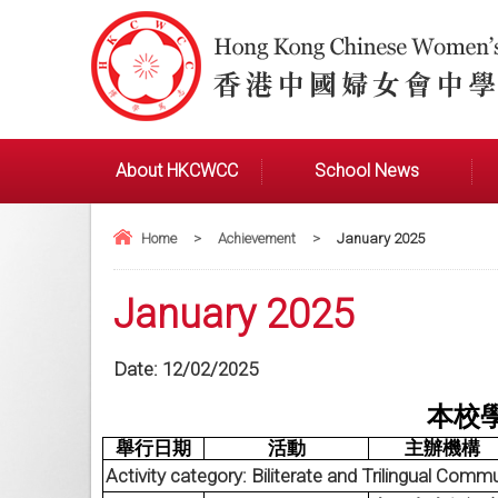
About HKCWCC
School News
Home
>
Achievement
>
January 2025
January 2025
Date:
12/02/2025
本校學生
舉行日期
活動
主辦機構
Activity category: Biliterate and Trilingual Comm