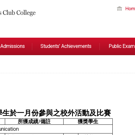
Hom
Admissions
Students’ Achievements
Public Exami
於
一月
份參與之校外活動及比賽
/
所獲成績
備註
獲獎學生
unication