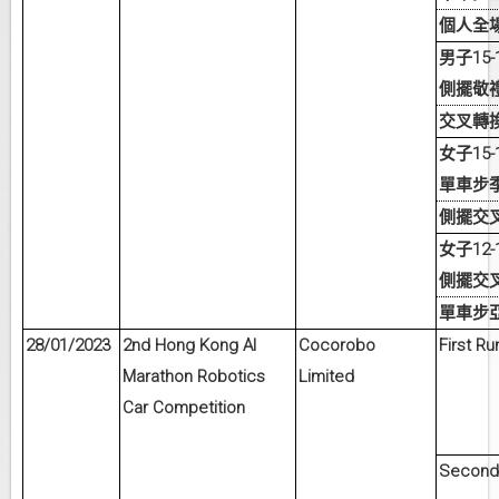
個人全
15-
男子
側擺敬
交叉轉
15-
女子
單車步
側擺交
12-
女子
側擺交
單車步
28/01/2023
2nd Hong Kong AI
Cocorobo
First R
Marathon Robotics
Limited
Car Competition
Second