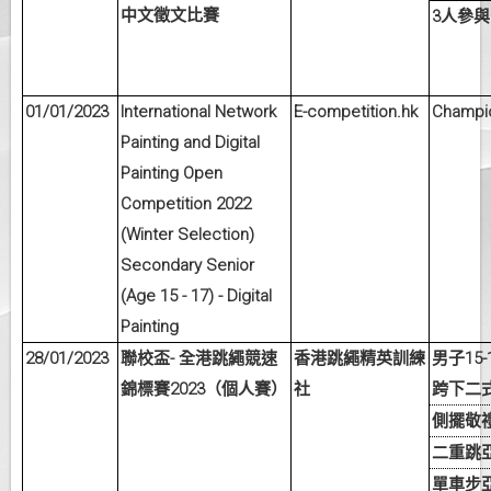
中文徵文比賽
3
人參與
01/01/2023
International Network
E-competition.hk
Champi
Painting and Digital
Painting Open
Competition 2022
(Winter Selection)
Secondary Senior
(Age 15 - 17) - Digital
Painting
28/01/2023
-
15-
聯校盃
全港跳繩競速
香港跳繩精英訓練
男子
2023
錦標賽
（個人賽）
社
跨下二
側擺敬
二重跳
單車步