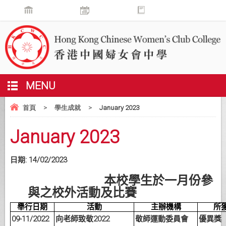
MENU
首頁
>
學生成就
>
January 2023
January 2023
日期:
14/02/2023
本校學生於一月份參
與之校外活動及比賽
舉行日期
活動
主辦機構
所
09-11/2022
2022
向老師致敬
敬師運動委員會
優異獎