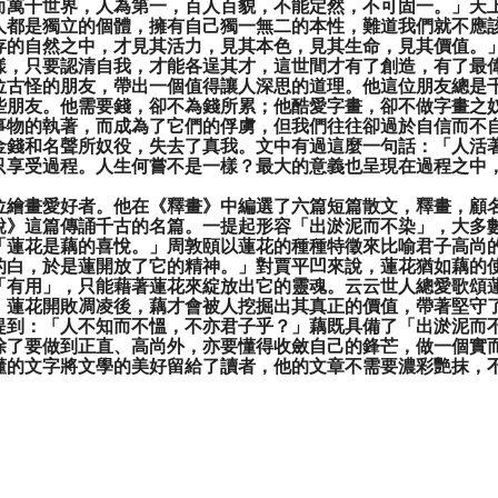
而萬千世界，人為第一，百人百貌，不能定然，不可固一。
」天
人都是獨立的個體，擁有自己獨一無二的本性，難道我們就不應
存的自然之中，才見其活力，見其本色，見其生命，見其價值。
樣，只要認清自我，才能各逞其才，這世間才有了創造，有了最
位古怪的朋友，帶出一個值得讓人深思的道理。他這位朋友總是
些朋友。他需要錢，卻不為錢所累；他酷愛字畫，卻不做字畫之
事物的執著，而成為了它們的俘虜，但我們往往卻過於自信而不
金錢和名聲所奴役，失去了真我。文中有過這麼一句話：「
人活
只享受過程。人生何嘗不是一樣？最大的意義也呈現在過程之中
位繪畫愛好者。他在《釋畫》中編選了六篇短篇散文，釋畫，顧
說》這篇傳誦千古的名篇。一提起形容「
出淤泥而不染
」，大多
「
蓮花是藕的喜悅。」
周敦頤以蓮花的種種特徵來比喻君子高尚
的白，於是蓮開放了它的精神。」
對賈平凹來說，蓮花猶如藕的
「
有用
」，只能藉著蓮花來綻放出它的靈魂。云云世人總愛歌頌
、蓮花開敗凋凌後，藕才會被人挖掘出其真正的價值，帶著堅守
提到：「
人不知而不慍，不亦君子乎？」
藕既具備了「
出淤泥而
除了要做到正直、高尚外，亦要懂得收斂自己的鋒芒，做一個實
懂的文字將文學的美好留給了讀者，他的文章不需要濃彩艷抹，