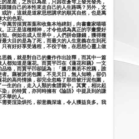
上的星星，之所以為星，只因在蒼穹上發光發亮，
該跟隨自己的本性來走自己的人生路嗎？另外，文
」
或許，這就是道家思想講求的順其自然，也是萬
偉大的色彩。
千辛萬苦採買茶葉和收集本地碑刻，向書畫家嘻嘻
奴。正正是這種精神，才令他成為真正的字畫愛好
自知。例如在成人世界中，人們拼命賺錢，獲得種
著最大目的是為了死，而最大的人生意義在生到死
，只有好好享受過程，不役于物，在思想心靈上做
名思義，就是對自己的畫作作出詮釋，而其中一篇
數人都知道是蓮花。而賈平凹在《蓮花和藕》一文
的品格，而賈平凹卻認為：「
臘月裏若不挖藕，誰
使者。藕被淤泥包圍，不見天日，無人知曉，卻仍
蓮花的高尚情操，卻完全忽略了那些被汙泥包圍，
了一生的白，走入人類的食譜當中。其實，相比起
不染
」的特質，亦同時擁有《論語》中提及到的謙
而不華的人。
不需要渲染烘托，卻意義深遠，令人獲益良多。我