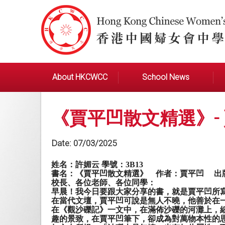
About HKCWCC
School News
《賈平凹散文精選》- 賈
Date:
07/03/2025
姓名：許媚云 學號：
3B13
書名：《賈平凹散文精選》
作者：賈平凹
出
校長、各位老師、各位同學：
早晨！我今日要跟大家分享的書，就是賈平凹所
在當代文壇，賈平凹可說是無人不曉，他善於在
在《觀沙礫記》一文中，在滿佈沙礫的河灘上，
趣的景致，在賈平凹筆下，卻成為對萬物本性的