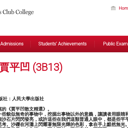
Hom
Admissions
Students’ Achievements
Public Exami
平凹 (3B13)
版社：人民大學出版社
寫的《賈平凹散文精選》。
一些貌似無奇的事物中，挖掘出事物以外的意義，讓讀者用眼睛
細沙石片閃閃發亮，或許這些在我們這類普通人眼中，都是些平
思考。沙礫在河灘上閃耀著無限光輝的色彩，拿在手上黯然無光