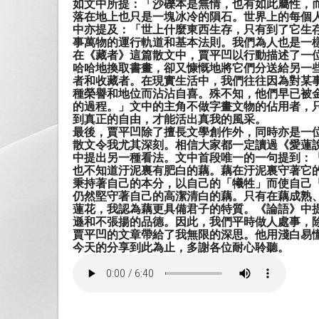
如文中所提：「
沙礫本是無情，也有如此屬性，
落在地上也只是一塊冰冷的隕石。世界上的每個
中亦提及：「
世上什麼東西生存，只有到了它生
事萬物的運行軌道和基本法則。我們為人也是一
在《藏者》這篇散文中，賈平凹以行動描述了一
哈哈地換取書畫，卻又慷慨地將它們分送給另一
者和收藏者。在現實生活中，我們往往因為對某
種榮譽和地位而沾沾自喜。殊不知，他們早已被
的過程。」
文中的主角不做字畫文物的佔用者，
到真正的自由，才能活出真我的風采。
最後，賈平凹除了擅長文學創作外，同時亦是一
散文令我尤其深刻。相信大家都一定讀過《愛蓮
中提出另一種看法。文中首段唯一的一句提到：
也不知道汙泥裏有肥白的藕。藕在汙泥裏守著它
秉持著自己的本分，以自己的「
犧牲
」而使自己
仍然堅守著自己的高潔清白的藕。只有在藕成熟
蓮花，我認為藕更具備君子的特質。《論語》中
遜和不張揚的品德。因此，我們平時做人處事，
賈平凹的文章帶給了我無限的深思。他用淺白易
今天的分享到此為止，多謝各位耐心聆聽。